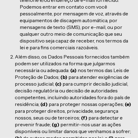
telefone e/ou endereço de e-mail fornecido.
Podemos entrar em contato com você
pessoalmente, por mensagem de voz, através de
equipamentos de discagem automática, por
mensagens de texto (SMS), por e-mail, ou por
qualquer outro meio de comunicação que seu
dispositivo seja capaz de receber, nos termos da
lei e para fins comerciais razoáveis.
Além disso, os Dados Pessoais fornecidos também
podem ser utilizados na forma que julgarmos
necessária ou adequada:
(a)
nos termos das Leis de
Proteção de Dados;
(b)
para atender exigências de
processo judicial;
(c)
para cumprir decisão judicial,
decisão regulatória ou decisão de autoridades
competentes, incluindo autoridades fora do país de
residência;
(d)
para proteger nossas operações;
(e)
para proteger direitos, privacidade, segurança
nossos, seus ou de terceiros;
(f)
para detectar e
prevenir fraude;
(g)
permitir-nos usar as ações
disponíveis ou limitar danos que venhamos a sofrer;