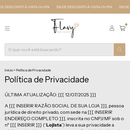
SCONTO À VISTA OU PIX
5% DE DESCONTO À VISTA OU PIX
5% DE DESC
0
Início
>
Política de Privacidade
Política de Privacidade
ÚLTIMA ATUALIZAÇÃO: [[[ 12/07/2025 ]]]
A [[[ INSERIR RAZÃO SOCIAL DE SUA LOJA ]]], pessoa
jurídica de direito privado, com sede na [[[ INSERIR
ENDEREÇO COMPLETO ]]], inscrita no CNPJ/MF sob o
nº [[[ INSERIR ]]] (“
Lojista
”) leva a sua privacidade a