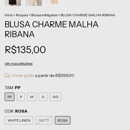
Início
>
Roupas
>
Blusas e Regatas
>
BLUSA CHARME MALHA RIBANA
BLUSA CHARME MALHA
RIBANA
R$135,00
Ver mais detalhes
Frete grátis
a partir de
R$599,00
TAM:
PP
PP
P
M
G
GG
COR:
ROSA
WHITE LINEN
PRETO
ROSA