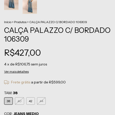
Início
>
Produtos
>
CALÇA PALAZZO C/ BORDADO 106309
CALÇA PALAZZO C/ BORDADO
106309
R$427,00
4
x de
R$106,75
sem juros
Ver mais detalhes
Frete grátis
a partir de
R$599,00
TAM:
38
38
40
42
44
COR:
JEANS MEDIO