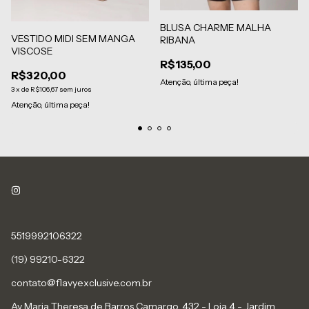
BLUSA CHARME MALHA
VESTIDO MIDI SEM MANGA
RIBANA
VISCOSE
R$135,00
R$320,00
Atenção, última peça!
3
x
de
R$106,67
sem juros
Atenção, última peça!
5519992106322
(19) 99210-6322
contato@flavyexclusive.com.br
Av Maria Theresa de Barros Camargo, 432 - Loja 4 - Jardim