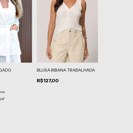
NGADO
BLUSA RIBANA TRABALHADA
R$127,00
uros
ça!