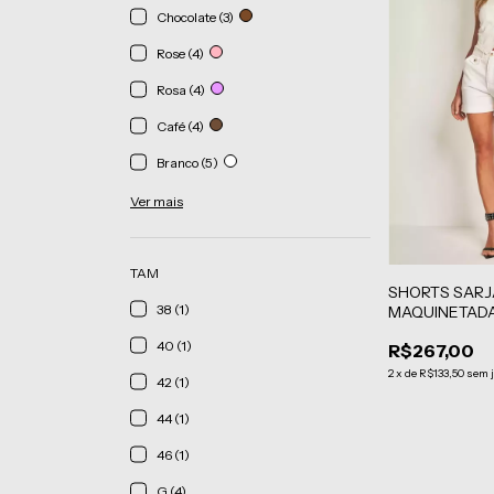
Chocolate (3)
Rose (4)
Rosa (4)
Café (4)
Branco (5)
Ver mais
TAM
SHORTS SARJ
38 (1)
MAQUINETAD
40 (1)
R$267,00
2
x
de
R$133,50
sem 
42 (1)
44 (1)
46 (1)
G (4)