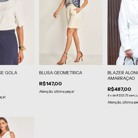
SE GOLA
BLUSA GEOMETRICA
BLAZER ALO
AMARRAÇAO
R$147,00
R$487,00
Atenção, última peça!
4
x
de
R$121,75
sem j
eça!
Atenção, última pe