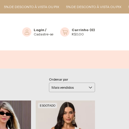
% DE DESCONTO À VISTA OU PIX
5% DE DESCONTO À VISTA OU PIX
5% D
Login
/
Carrinho
(
0
)
Cadastre-se
R$0,00
Ordenar por
ESGOTADO