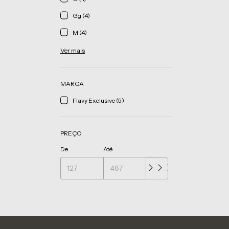
Gg (4)
M (4)
Ver mais
MARCA
Flavy Exclusive (5)
PREÇO
De
Até