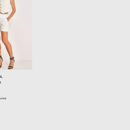
A
A
juros