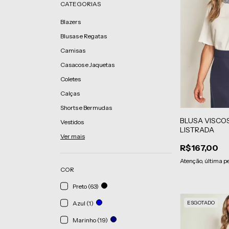
CATEGORIAS
Blazers
Blusas e Regatas
Camisas
Casacos e Jaquetas
Coletes
Calças
Shorts e Bermudas
BLUSA VISCO
Vestidos
LISTRADA
Ver mais
R$167,00
Atenção, última p
COR
Preto (63)
ESGOTADO
Azul (1)
Marinho (19)