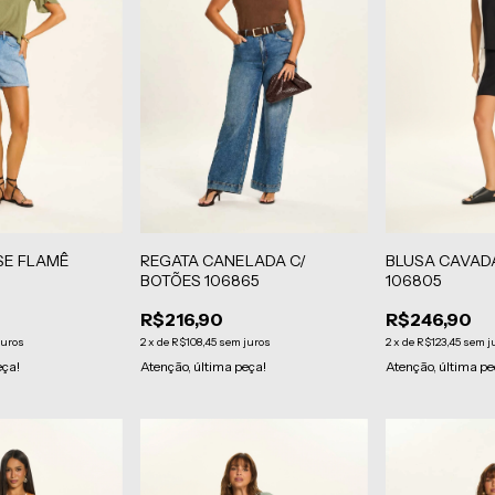
BLUSA CAVAD
SE FLAMÊ
REGATA CANELADA C/
106805
BOTÕES 106865
R$246,90
R$216,90
2
x
de
R$123,45
sem j
juros
2
x
de
R$108,45
sem juros
Atenção, última pe
eça!
Atenção, última peça!