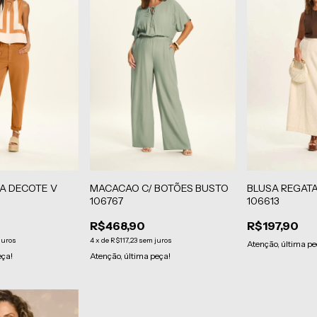
A DECOTE V
MACACAO C/ BOTÕES BUSTO
BLUSA REGAT
106767
106613
R$468,90
R$197,90
juros
4
x
de
R$117,23
sem juros
Atenção, última pe
eça!
Atenção, última peça!