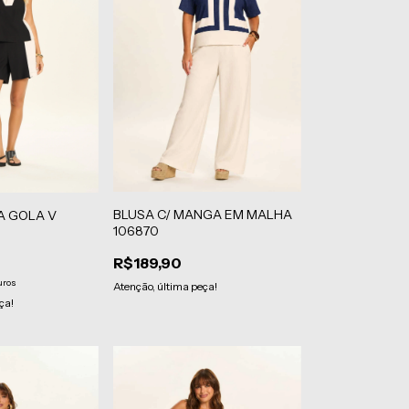
BLUSA C/ MANGA EM MALHA
A GOLA V
106870
R$189,90
uros
Atenção, última peça!
ça!