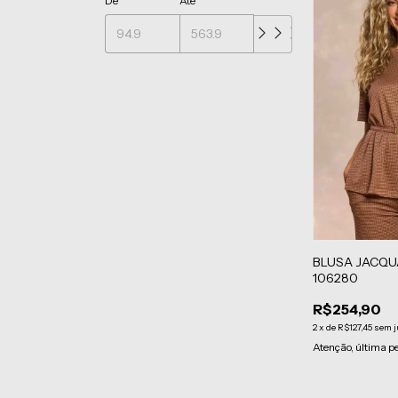
De
Até
BLUSA JACQU
106280
R$254,90
2
x
de
R$127,45
sem j
Atenção, última p