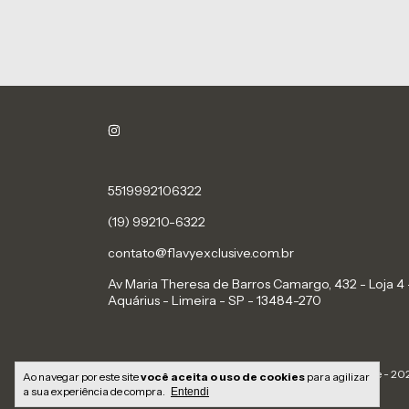
5519992106322
(19) 99210-6322
contato@flavyexclusive.com.br
Av Maria Theresa de Barros Camargo, 432 - Loja 4 
Aquárius - Limeira - SP - 13484-270
Copyright Flavy Exclusive - 202
Ao navegar por este site
você aceita o uso de cookies
para agilizar
a sua experiência de compra.
Entendi