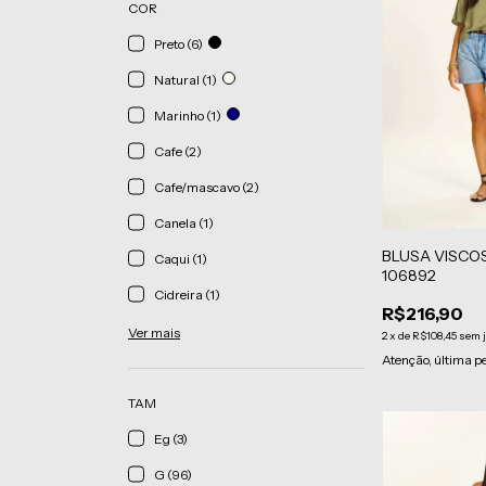
COR
Preto (6)
Natural (1)
Marinho (1)
Cafe (2)
Cafe/mascavo (2)
Canela (1)
BLUSA VISCO
Caqui (1)
106892
Cidreira (1)
R$216,90
Ver mais
2
x
de
R$108,45
sem 
Atenção, última p
TAM
Eg (3)
G (96)