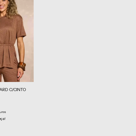
ARD C/CINTO
uros
eça!