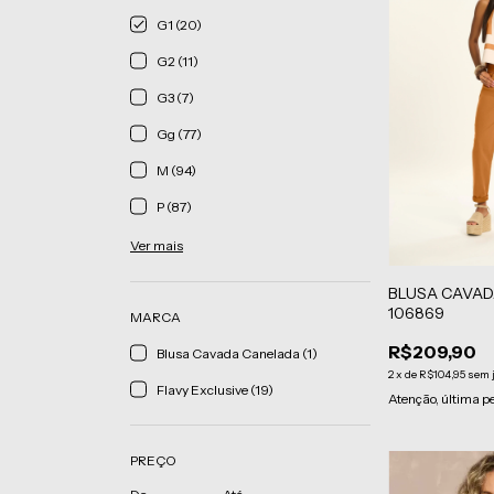
G1 (20)
G2 (11)
G3 (7)
Gg (77)
M (94)
P (87)
Ver mais
BLUSA CAVAD
106869
MARCA
R$209,90
Blusa Cavada Canelada (1)
2
x
de
R$104,95
sem 
Flavy Exclusive (19)
Atenção, última p
PREÇO