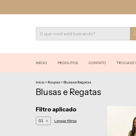
INÍCIO
PRODUTOS
CONTATO
TROCAS E
Início
>
Roupas
>
Blusas e Regatas
Blusas e Regatas
Filtro aplicado
Limpar filtros
G1