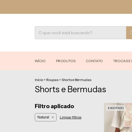
INÍCIO
PRODUTOS
CONTATO
TROCAS E
Início
>
Roupas
>
Shorts e Bermudas
Shorts e Bermudas
Filtro aplicado
ESGOTADO
Limpar filtros
Natural