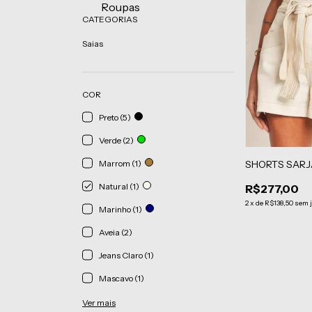
Roupas
CATEGORIAS
Saias
COR
Preto (5)
Verde (2)
SHORTS SARJ
Marrom (1)
Natural (1)
R$277,00
2
x
de
R$138,50
sem 
Marinho (1)
Aveia (2)
Jeans Claro (1)
Mascavo (1)
Ver mais