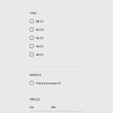
TAM
38 (1)
40 (1)
42 (1)
44 (1)
46 (1)
MARCA
Flavy Exclusive (1)
PREÇO
De
Até