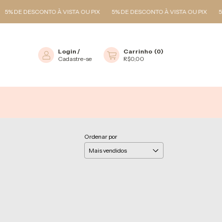
% DE DESCONTO À VISTA OU PIX
5% DE DESCONTO À VISTA OU PIX
5% 
Login
/
Carrinho
(
0
)
Cadastre-se
R$0,00
Ordenar por