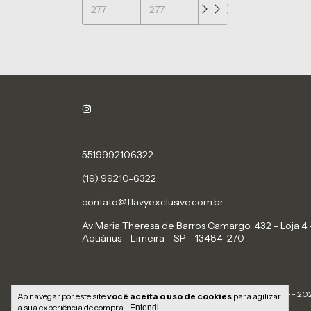
5519992106322
(19) 99210-6322
contato@flavyexclusive.com.br
Av Maria Theresa de Barros Camargo, 432 - Loja 4 
Aquárius - Limeira - SP - 13484-270
Copyright Flavy Exclusive - 202
Ao navegar por este site
você aceita o uso de cookies
para agilizar
a sua experiência de compra.
Entendi